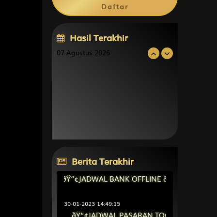
Daftar
Hasil Terakhir
07 Agustus 2026
GENTING 07
2
2
3
0
GENTING 10
1
2
4
9
GALAXY 13
7
0
2
1
GALAXY 16
3
6
0
1
Berita Terakhir
ðŸ“¢JADWAL BANK OFFLINE ðŸ“¢
30-01-2023 14:49:15
ðŸ“¢JADWAL PASARAN TOGELðŸ“¢