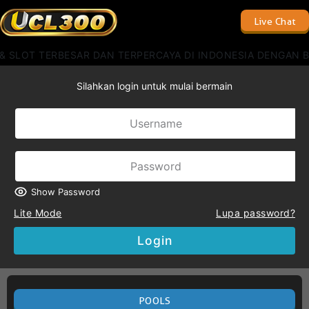
Live Chat
 SLOT TERBESAR DAN TERPERCAYA DI INDONESIA DENGAN BO
Silahkan login untuk mulai bermain
Show Password
Lite Mode
Lupa password?
Login
POOLS