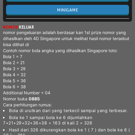
MINIGAME
NOMOR
KELUAR
nomor pengeluaran adalah berdasar kan 1st prize nomor yang
dihasilkan oleh 4D Singapore untuk melihat hasil nomor tersebut
bisa dilihat di
Contoh nomor bola angka yang dihasilkan Singapore toto:
Bola 1 = 7
Bola 2 = 21
Bola 3 = 29
Bola 4 = 32
Bola 5 = 36
Bola 6 = 38
Additional Number = 04
Nomor buka
0885
Cara perhitungan rumus:
Bola di urutkan dari yang terkecil sampai yang terbesar.
Bola ke 1 sampai bola ke 6 dijumlahkan
7+21+29+32+36+38 = 163 di kali 2 = 326
Hasil dari 326 dikurangkan bola ke 1 ( 7 ) dan bola ke 6 (