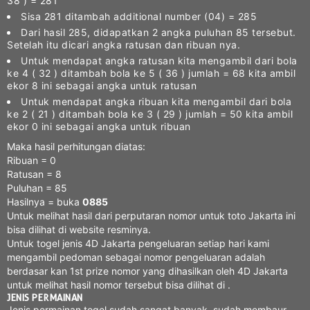
38 ) = 281
Sisa 281 ditambah additional number (04) = 285
Dari hasil 285, didapatkan 2 angka puluhan 85 tersebut.
Setelah itu dicari angka ratusan dan ribuan nya.
Untuk mendapat angka ratusan kita mengambil dari bola
ke 4 ( 32 ) ditambah bola ke 5 ( 36 ) jumlah = 68 kita ambil
ekor 8 ini sebagai angka untuk ratusan
Untuk mendapat angka ribuan kita mengambil dari bola
ke 2 ( 21 ) ditambah bola ke 3 ( 29 ) jumlah = 50 kita ambil
ekor 0 ini sebagai angka untuk ribuan
Maka hasil perhitungan diatas:
Ribuan = 0
Ratusan = 8
Puluhan = 85
Hasilnya = buka
0885
Untuk melihat hasil dari perputaran nomor untuk toto Jakarta ini
bisa dilihat di website resminya.
Untuk togel jenis 4D Jakarta pengeluaran setiap hari kami
mengambil pedoman sebagai nomor pengeluaran adalah
berdasar kan 1st prize nomor yang dihasilkan oleh 4D Jakarta
untuk melihat hasil nomor tersebut bisa dilihat di .
JENIS
PERMAINAN
Jenis permainan togel sudah sangat banyak, sudah membaur